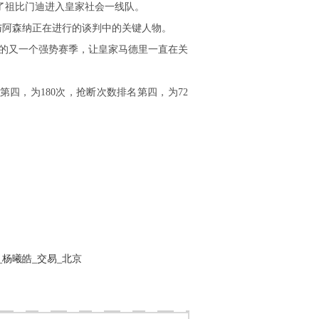
了祖比门迪进入皇家社会一线队。
与阿森纳正在进行的谈判中的关键人物。
中的又一个强势赛季，让皇家马德里一直在关
名第四，为180次，抢断次数排名第四，为72
杨曦皓_交易_北京