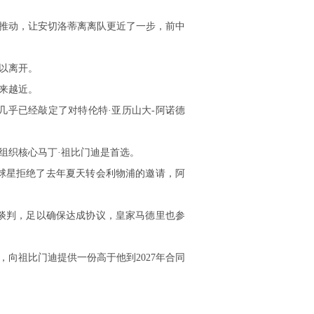
推动，让安切洛蒂离离队更近了一步，前中
以离开。
来越近。
几乎已经敲定了对特伦特·亚历山大-阿诺德
组织核心马丁·祖比门迪是首选。
牙球星拒绝了去年夏天转会利物浦的邀请，阿
谈判，足以确保达成协议，皇家马德里也参
款，向祖比门迪提供一份高于他到2027年合同