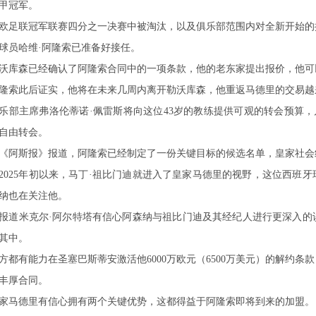
甲冠军。
欧足联冠军联赛四分之一决赛中被淘汰，以及俱乐部范围内对全新开始的
球员哈维·阿隆索已准备好接任。
沃库森已经确认了阿隆索合同中的一项条款，他的老东家提出报价，他可
隆索此后证实，他将在未来几周内离开勒沃库森，他重返马德里的交易越
乐部主席弗洛伦蒂诺·佩雷斯将向这位43岁的教练提供可观的转会预算，
自由转会。
《阿斯报》报道，阿隆索已经制定了一份关键目标的候选名单，皇家社会
2025年初以来，马丁·祖比门迪就进入了皇家马德里的视野，这位西班
纳也在关注他。
报道米克尔·阿尔特塔有信心阿森纳与祖比门迪及其经纪人进行更深入的
其中。
方都有能力在圣塞巴斯蒂安激活他6000万欧元（6500万美元）的解约条
丰厚合同。
家马德里有信心拥有两个关键优势，这都得益于阿隆索即将到来的加盟。