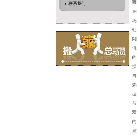
西
联系我们
在
场
勒
阿
俱
的
据
自
森
据
与
双
的
皇