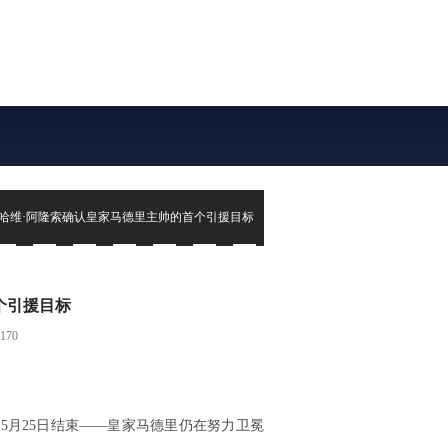
 哈维·阿隆索确认皇家马德里主帅的首个引援目标
个引援目标
170
于5月25日结束——皇家马德里仍在努力卫冕