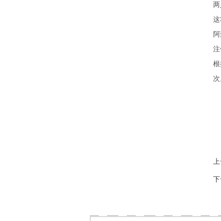
两
这
阿
注
根
次
上
下