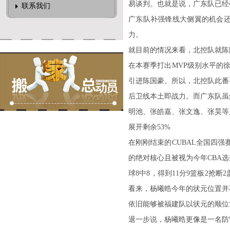
易谈判。也就是说，广东队已经
联系我们
广东队补强锋线大侧翼的机会
力。
就目前的情况来看，北控队就陈
在本赛季打出MVP级别水平的
引进陈国豪。所以，北控队此番
后卫线本土即战力。而广东队虽
明池、张皓嘉、张文逸、张昊等
展开剩余53%
在刚刚结束的CUBAL全国四强
的绝对核心且被视为今年CBA选
球8中8，得到11分9篮板2
看来，杨曦晧今年的状元位置并
依旧能够被福建队以状元的顺位
退一步说，杨曦晧更像是一名防